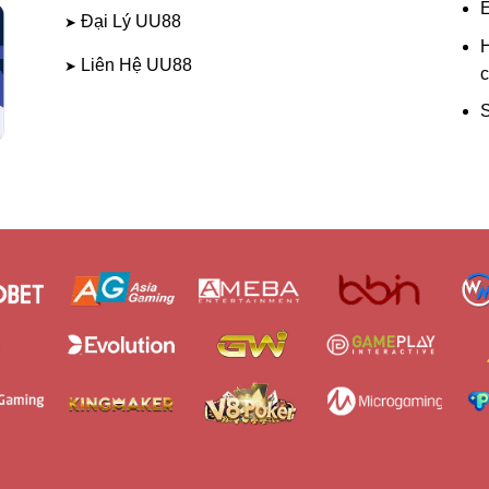
E
Đại Lý UU88
H
Liên Hệ UU88
c
S