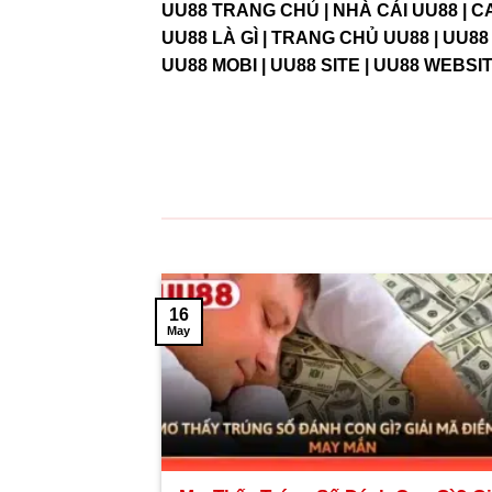
UU88 TRANG CHỦ | NHÀ CÁI UU88 | CAS
UU88 LÀ GÌ | TRANG CHỦ UU88 | UU88
UU88 MOBI | UU88 SITE | UU88 WEBSI
16
May