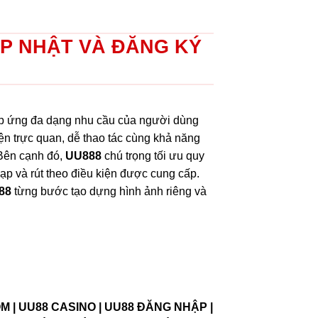
ẬP NHẬT VÀ ĐĂNG KÝ
 đáp ứng đa dạng nhu cầu của người dùng
iện trực quan, dễ thao tác cùng khả năng
 Bên cạnh đó,
UU888
chú trọng tối ưu quy
nạp và rút theo điều kiện được cung cấp.
88
từng bước tạo dựng hình ảnh riêng và
OM | UU88 CASINO | UU88 ĐĂNG NHẬP |