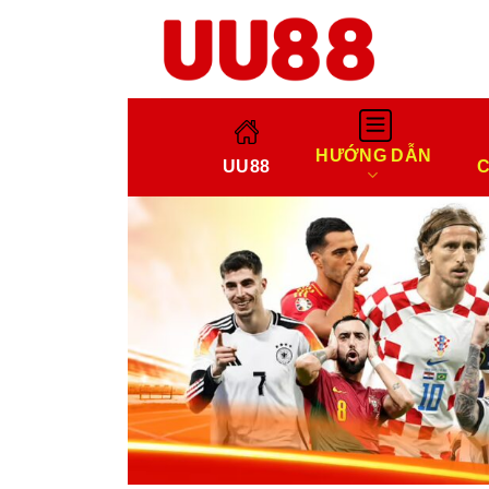
Skip
to
content
HƯỚNG DẪN
UU88
C