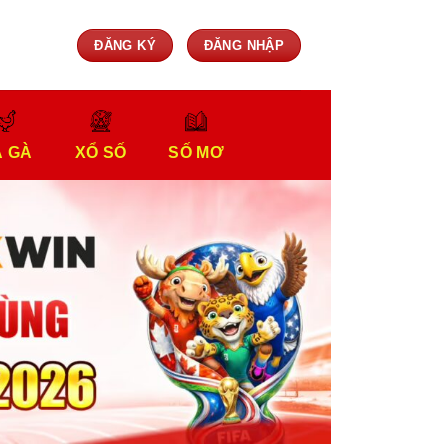
ĐĂNG KÝ
ĐĂNG NHẬP
Á GÀ
XỔ SỐ
SỐ MƠ